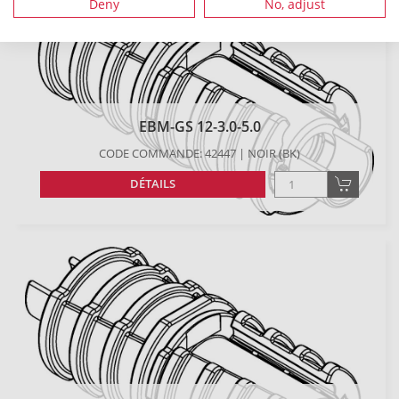
Deny
No, adjust
EBM-GS 12-3.0-5.0
CODE COMMANDE: 42447 | NOIR (BK)
DÉTAILS