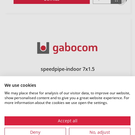
speedpipe-indoor 7x1.5
CODE COMMANDE: 3502 | BLANC (WH)
LENGTH: 500 M
We use cookies
We may place these for analysis of our visitor data, to improve our website,
DÉTAILS
show personalised content and to give you a great website experience. For
more information about the cookies we use open the settings.
Accept all
Deny
No, adjust