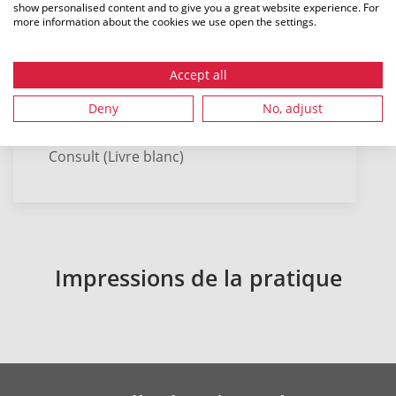
show personalised content and to give you a great website experience. For
type de profil et le matériau brut
more information about the cookies we use open the settings.
Grande disponibilité des tuyaux et
des composants avec des propriétés
matérielles définies
Accept all
Deny
No, adjust
Source : Concepts de pose dans le
déploiement de la fibre optique – Adams
Consult (Livre blanc)
Impressions de la pratique