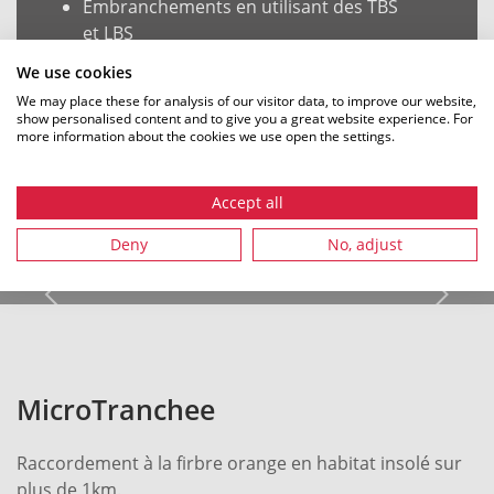
Embranchements en utilisant des TBS
et LBS
Ne pas exposer speedpipe ground et
We use cookies
SRV-G tc à des températures
We may place these for analysis of our visitor data, to improve our website,
supérieures à 80 °C
show personalised content and to give you a great website experience. For
more information about the cookies we use open the settings.
Accept all
Deny
No, adjust
Impressions de la pratique
MicroTranchee
Raccordement à la firbre orange en habitat insolé sur
plus de 1km.