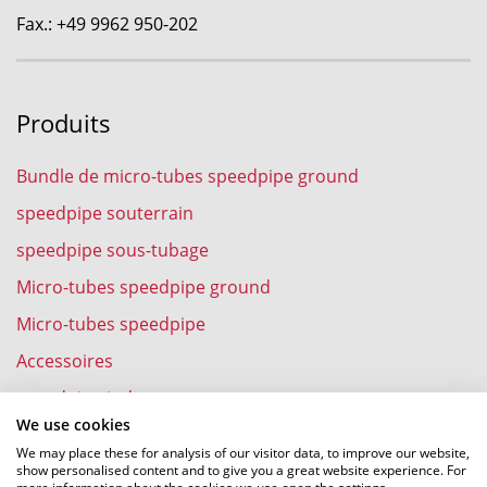
Fax.: +49 9962 950-202
Produits
Bundle de micro-tubes speedpipe ground
speedpipe souterrain
speedpipe sous-tubage
Micro-tubes speedpipe ground
Micro-tubes speedpipe
Accessoires
speedpipe indoor
We use cookies
We may place these for analysis of our visitor data, to improve our website,
show personalised content and to give you a great website experience. For
more information about the cookies we use open the settings.