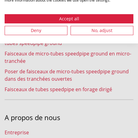
Expériences
Pose de cables fibre optique dans des speedpipe par
Accept all
soufflage
Deny
No, adjust
Enfouissement à la charrue au soc de faisceaux de
tubes speedpipe ground
Faisceaux de micro-tubes speedpipe ground en micro-
tranchée
Poser de faisceaux de micro-tubes speedpipe ground
dans des tranchées ouvertes
Faisceaux de tubes speedpipe en forage dirigé
A propos de nous
Entreprise