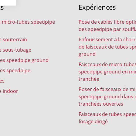
ts
Expériences
 micro-tubes speedpipe
Pose de cables fibre opt
des speedpipe par souff
 souterrain
Enfouissement à la char
de faisceaux de tubes s
e sous-tubage
ground
bes speedpipe ground
Faisceaux de micro-tube
bes speedpipe
speedpipe ground en mi
tranchée
es
Poser de faisceaux de m
e indoor
speedpipe ground dans 
tranchées ouvertes
Faisceaux de tubes spee
forage dirigé