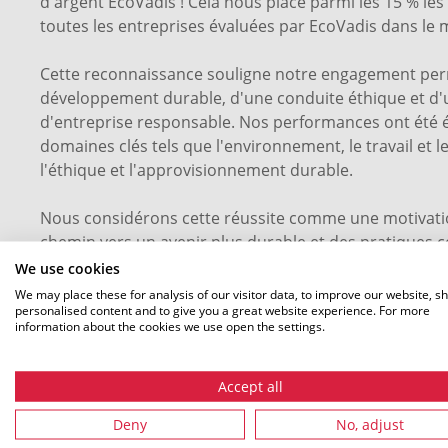
d'argent EcoVadis ! Cela nous place parmi les 15 % le
toutes les entreprises évaluées par EcoVadis dans le
Cette reconnaissance souligne notre engagement pe
développement durable, d'une conduite éthique et d
d'entreprise responsable. Nos performances ont été 
domaines clés tels que l'environnement, le travail et 
l'éthique et l'approvisionnement durable.
Nous considérons cette réussite comme une motivati
chemin vers un avenir plus durable et des pratiques
responsables.
We use cookies
We may place these for analysis of our visitor data, to improve our website, s
personalised content and to give you a great website experience. For more
information about the cookies we use open the settings.
Accept all
Deny
No, adjust