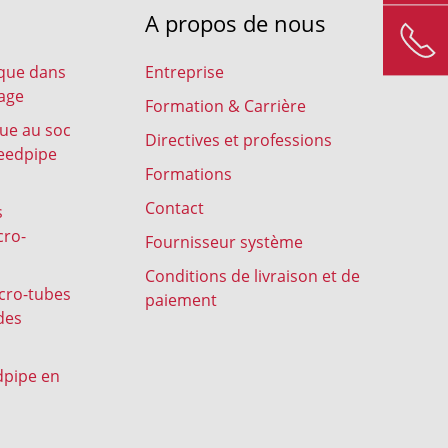
A propos de nous
ique dans
Entreprise
lage
Formation & Carrière
rue au soc
Directives et professions
peedpipe
Formations
Contact
s
cro-
Fournisseur système
Conditions de livraison et de
icro-tubes
paiement
des
dpipe en