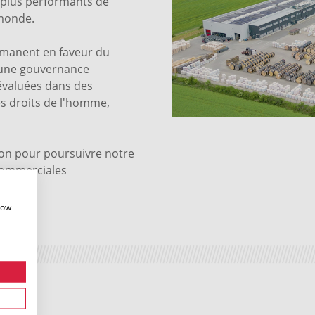
s plus performants de
 monde.
rmanent en faveur du
'une gouvernance
évaluées dans des
les droits de l'homme,
on pour poursuivre notre
 commerciales
how