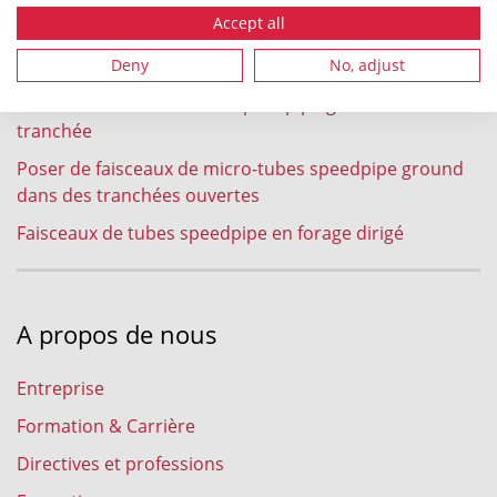
soufflage
Accept all
Enfouissement à la charrue au soc de faisceaux de
tubes speedpipe ground
Deny
No, adjust
Faisceaux de micro-tubes speedpipe ground en micro-
tranchée
Poser de faisceaux de micro-tubes speedpipe ground
dans des tranchées ouvertes
Faisceaux de tubes speedpipe en forage dirigé
A propos de nous
Entreprise
Formation & Carrière
Directives et professions