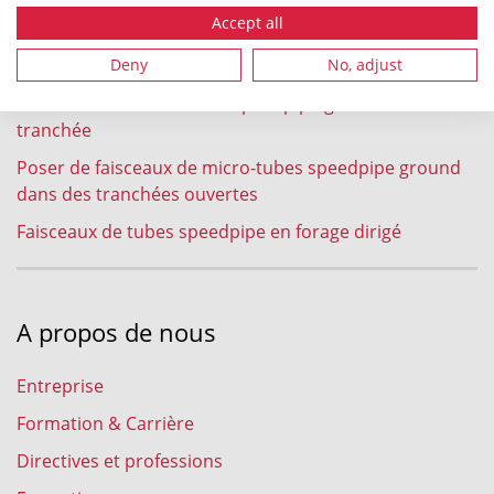
soufflage
Accept all
Enfouissement à la charrue au soc de faisceaux de
tubes speedpipe ground
Deny
No, adjust
Faisceaux de micro-tubes speedpipe ground en micro-
tranchée
Poser de faisceaux de micro-tubes speedpipe ground
dans des tranchées ouvertes
Faisceaux de tubes speedpipe en forage dirigé
A propos de nous
Entreprise
Formation & Carrière
Directives et professions