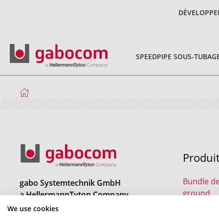
DÉVELOPPE
SPEEDPIPE SOUS-TUBAG
Produi
Bundle de
gabo Systemtechnik GmbH
ground
a HellermannTyton Company
Am Schaidweg 7
We use cookies
speedpipe
94559 Niederwinkling