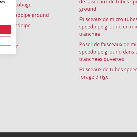
de faisceaux de tubes s
how
e sous-tubage
ground
bes speedpipe ground
Faisceaux de micro-tube
bes speedpipe
speedpipe ground en mi
tranchée
es
Poser de faisceaux de m
e indoor
speedpipe ground dans 
tranchées ouvertes
Faisceaux de tubes spee
forage dirigé