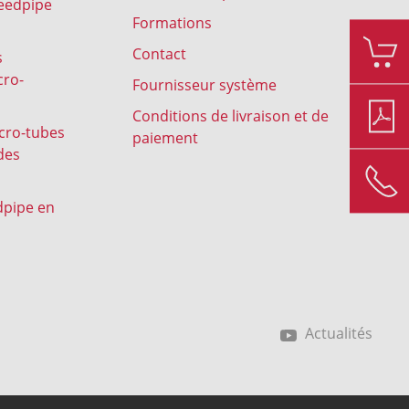
peedpipe
Formations
Contact
s
cro-
Fournisseur système
Conditions de livraison et de
icro-tubes
paiement
des
dpipe en
Actualités