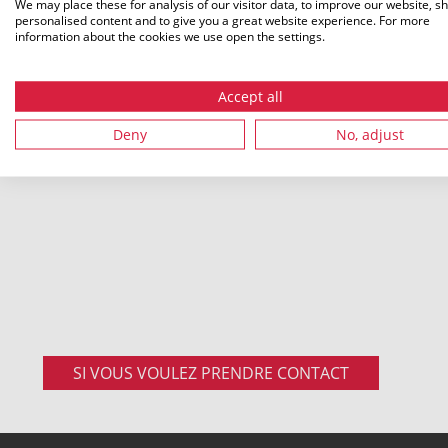
We may place these for analysis of our visitor data, to improve our website, s
speedpip
personalised content and to give you a great website experience. For more
information about the cookies we use open the settings.
Tel.: +49 9962 950-0
Micro-tu
Micro-tu
Fax.: +49 9962 950-202
Accept all
Accessoir
Deny
No, adjust
speedpip
SI VOUS VOULEZ PRENDRE CONTACT