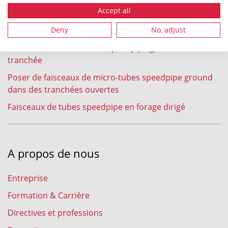
soufflage
Accept all
Enfouissement à la charrue au soc de faisceaux de
tubes speedpipe ground
Deny
No, adjust
Faisceaux de micro-tubes speedpipe ground en micro-
tranchée
Poser de faisceaux de micro-tubes speedpipe ground
dans des tranchées ouvertes
Faisceaux de tubes speedpipe en forage dirigé
A propos de nous
Entreprise
Formation & Carrière
Directives et professions