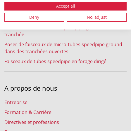
soufflage
Accept all
Enfouissement à la charrue au soc de faisceaux de
tubes speedpipe ground
Deny
No, adjust
Faisceaux de micro-tubes speedpipe ground en micro-
tranchée
Poser de faisceaux de micro-tubes speedpipe ground
dans des tranchées ouvertes
Faisceaux de tubes speedpipe en forage dirigé
A propos de nous
Entreprise
Formation & Carrière
Directives et professions