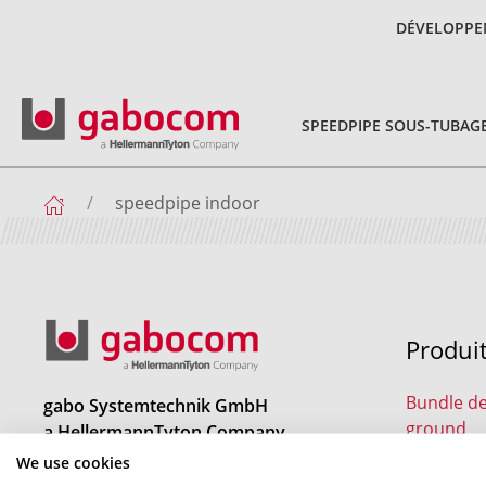
DÉVELOPPE
SPEEDPIPE SOUS-TUBAG
speedpipe indoor
Produi
Bundle de
gabo Systemtechnik GmbH
ground
a HellermannTyton Company
Am Schaidweg 7
We use cookies
speedpipe
94559 Niederwinkling