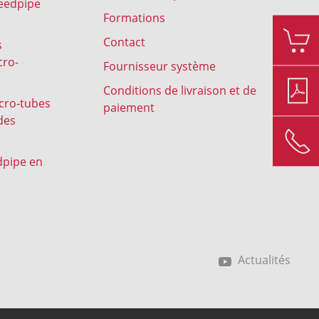
peedpipe
Formations
Contact
s
cro-
Fournisseur système
Conditions de livraison et de
icro-tubes
paiement
des
dpipe en
Actualités