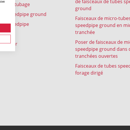
de faisceaux de tubes s
how
e sous-tubage
ground
bes speedpipe ground
Faisceaux de micro-tube
bes speedpipe
speedpipe ground en mi
tranchée
es
Poser de faisceaux de m
e indoor
speedpipe ground dans 
tranchées ouvertes
Faisceaux de tubes spee
forage dirigé