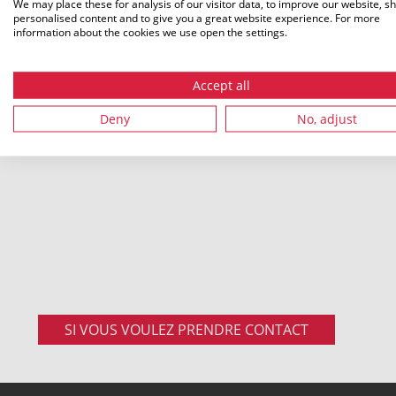
We may place these for analysis of our visitor data, to improve our website, s
speedpip
personalised content and to give you a great website experience. For more
information about the cookies we use open the settings.
Tel.: +49 9962 950-0
Micro-tu
Micro-tu
Fax.: +49 9962 950-202
Accept all
Accessoir
Deny
No, adjust
speedpip
SI VOUS VOULEZ PRENDRE CONTACT